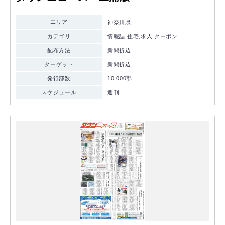
エリア
神奈川県
カテゴリ
情報誌,住宅,求人,クーポン
配布方法
新聞折込
ターゲット
新聞折込
発行部数
10,000部
スケジュール
週刊