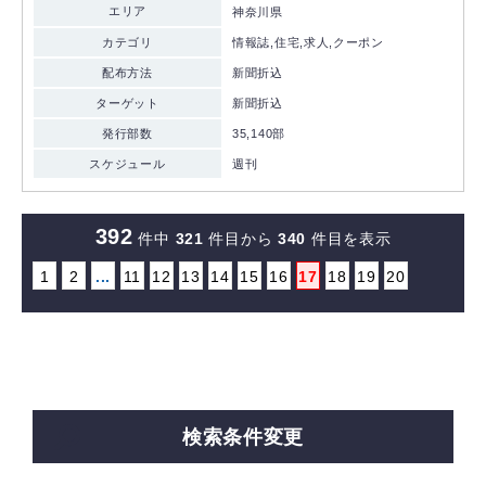
エリア
神奈川県
カテゴリ
情報誌,住宅,求人,クーポン
配布方法
新聞折込
ターゲット
新聞折込
発行部数
35,140部
スケジュール
週刊
392
件中
321
件目から
340
件目を表示
1
2
...
11
12
13
14
15
16
17
18
19
20
検索条件変更