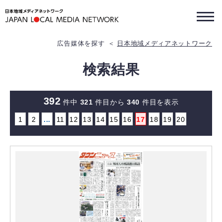
広告媒体を探す
日本地域メディアネットワーク
検索結果
392
件中
321
件目から
340
件目を表示
1
2
...
11
12
13
14
15
16
17
18
19
20