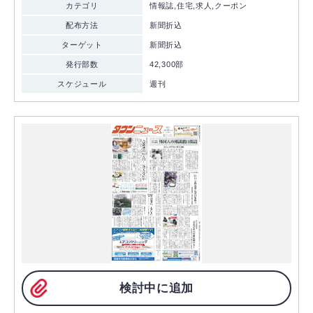
カテゴリ
情報誌,住宅,求人,クーポン
配布方法
新聞折込
ターゲット
新聞折込
発行部数
42,300部
スケジュール
週刊
検討中に追加