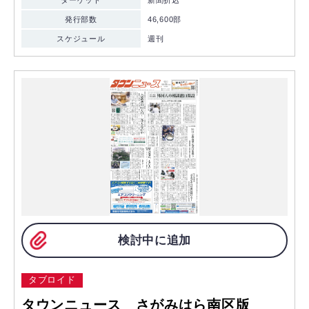
ターゲット
新聞折込
発行部数
46,600部
スケジュール
週刊
検討中に追加
タブロイド
タウンニュース さがみはら南区版