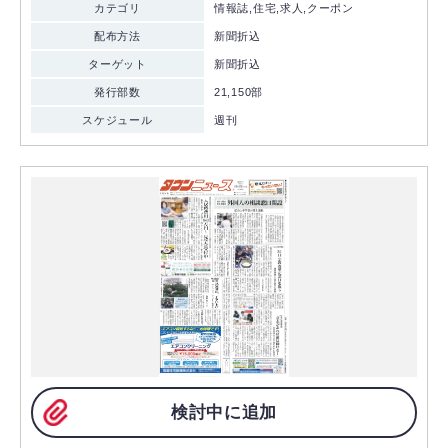
カテゴリ
情報誌,住宅,求人,クーポン
配布方法
新聞折込
ターゲット
新聞折込
発行部数
21,150部
スケジュール
週刊
検討中に追加