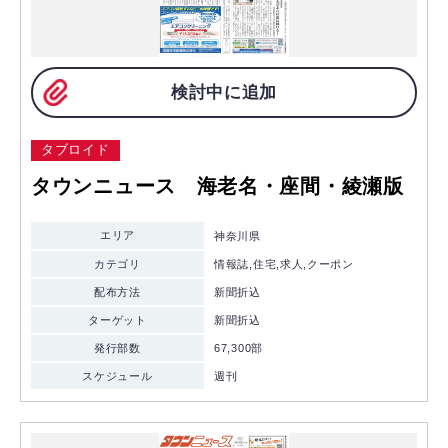
検討中に追加
タブロイド
タウンニュース 海老名・座間・綾瀬版
エリア
神奈川県
カテゴリ
情報誌,住宅,求人,クーポン
配布方法
新聞折込
ターゲット
新聞折込
発行部数
67,300部
スケジュール
週刊