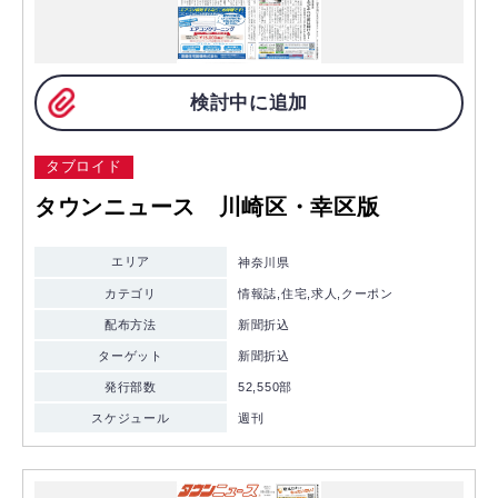
検討中に追加
タブロイド
タウンニュース 川崎区・幸区版
エリア
神奈川県
カテゴリ
情報誌,住宅,求人,クーポン
配布方法
新聞折込
ターゲット
新聞折込
発行部数
52,550部
スケジュール
週刊