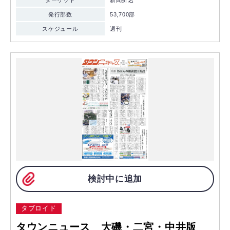
ターゲット
新聞折込
発行部数
53,700部
スケジュール
週刊
検討中に追加
タブロイド
タウンニュース 大磯・二宮・中井版