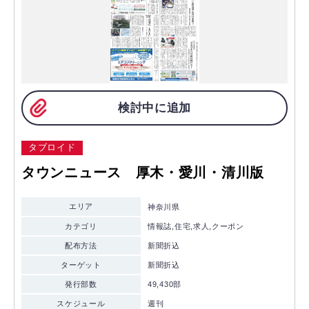
検討中に追加
タブロイド
タウンニュース 厚木・愛川・清川版
エリア
神奈川県
カテゴリ
情報誌,住宅,求人,クーポン
配布方法
新聞折込
ターゲット
新聞折込
発行部数
49,430部
スケジュール
週刊