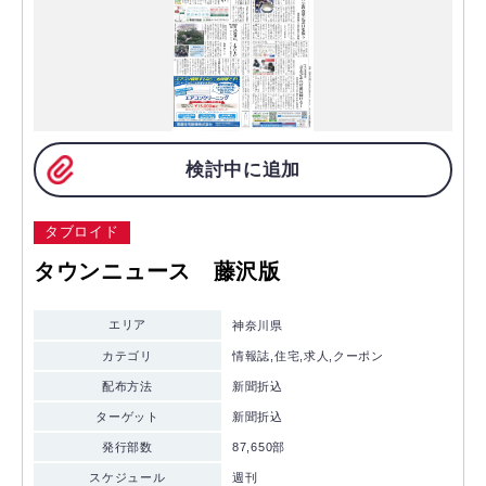
検討中に追加
タブロイド
タウンニュース 藤沢版
エリア
神奈川県
カテゴリ
情報誌,住宅,求人,クーポン
配布方法
新聞折込
ターゲット
新聞折込
発行部数
87,650部
スケジュール
週刊