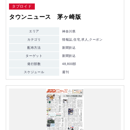
タブロイド
タウンニュース 茅ヶ崎版
エリア
神奈川県
カテゴリ
情報誌,住宅,求人,クーポン
配布方法
新聞折込
ターゲット
新聞折込
発行部数
48,800部
スケジュール
週刊