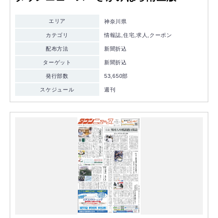
エリア
神奈川県
カテゴリ
情報誌,住宅,求人,クーポン
配布方法
新聞折込
ターゲット
新聞折込
発行部数
53,650部
スケジュール
週刊