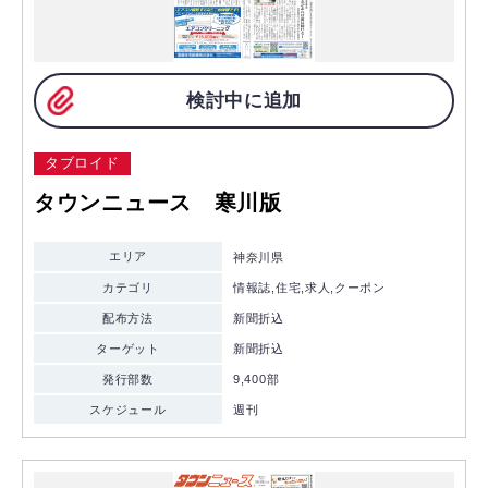
検討中に追加
タブロイド
タウンニュース 寒川版
エリア
神奈川県
カテゴリ
情報誌,住宅,求人,クーポン
配布方法
新聞折込
ターゲット
新聞折込
発行部数
9,400部
スケジュール
週刊