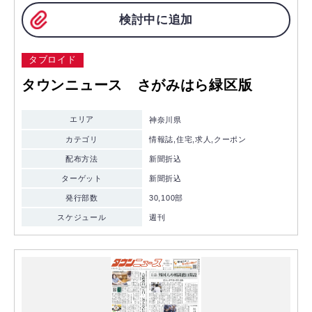
検討中に追加
タブロイド
タウンニュース さがみはら緑区版
エリア
神奈川県
カテゴリ
情報誌,住宅,求人,クーポン
配布方法
新聞折込
ターゲット
新聞折込
発行部数
30,100部
スケジュール
週刊