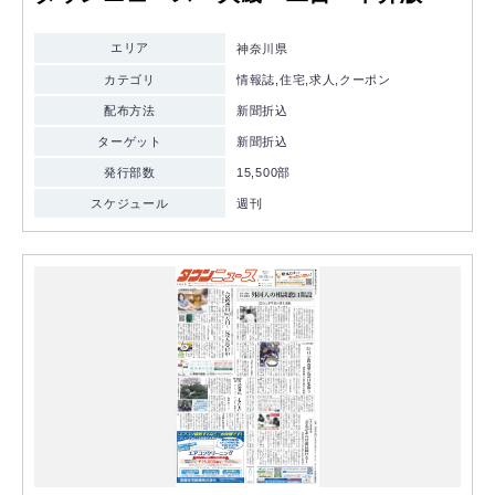
エリア
神奈川県
カテゴリ
情報誌,住宅,求人,クーポン
配布方法
新聞折込
ターゲット
新聞折込
発行部数
15,500部
スケジュール
週刊