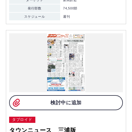
ターゲット
新聞折込
発行部数
74,500部
スケジュール
週刊
検討中に追加
タブロイド
タウンニュース 三浦版