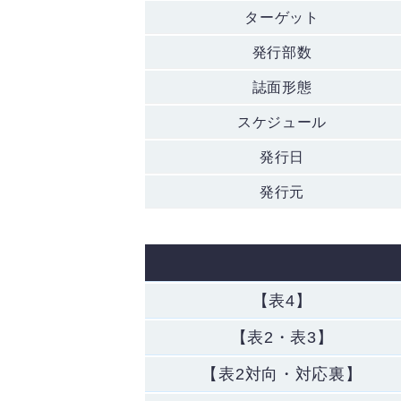
ターゲット
発行部数
誌面形態
スケジュール
発行日
発行元
【表4】
【表2・表3】
【表2対向・対応裏】