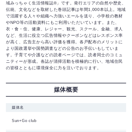
域みっちゃく生活情報誌®」です。発行エリアの自然や歴史、
伝統、文化などを取材した巻頭記事は年間1,000本以上。地域
で活躍する人々や組織へ力強いエールを送り、小学校の教材
やNPO等の活動資料にもご利用いただいています。また、
衣・食・住、健康、レジャー、観光、スクール、金融、求人
など、生活に役立つ広告情報やクーポンなどはレスポンス率
が高く、広告主から高い評価を獲得。各戸配布のメリットに
より国政選挙や国勢調査などの公告のお手伝いもしていま
す。子育てや介護などの読者ページでは、読者同士のコミュ
ニティーが形成。各誌が清掃活動を積極的に行い、地域住民
の皆様とともに環境保全に力を注いでおります。
媒体概要
媒体名
Sun+Go club