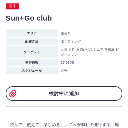
冊子
Sun+Go club
エリア
愛知県
配布方法
ポスティング
女性,男性,主婦(ママ),シニア,富裕層,ビ
ターゲット
ジネスマン
発行部数
37,950部
スケジュール
月刊
検討中に追加
「読んで、使えて、楽しめる」。これが弊社の発行する「地