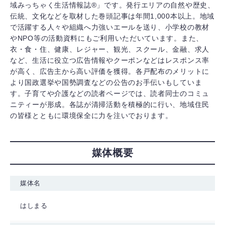
域みっちゃく生活情報誌®」です。発行エリアの自然や歴史、
伝統、文化などを取材した巻頭記事は年間1,000本以上。地域
で活躍する人々や組織へ力強いエールを送り、小学校の教材
やNPO等の活動資料にもご利用いただいています。また、
衣・食・住、健康、レジャー、観光、スクール、金融、求人
など、生活に役立つ広告情報やクーポンなどはレスポンス率
が高く、広告主から高い評価を獲得。各戸配布のメリットに
より国政選挙や国勢調査などの公告のお手伝いもしていま
す。子育てや介護などの読者ページでは、読者同士のコミュ
ニティーが形成。各誌が清掃活動を積極的に行い、地域住民
の皆様とともに環境保全に力を注いでおります。
媒体概要
媒体名
はしまる