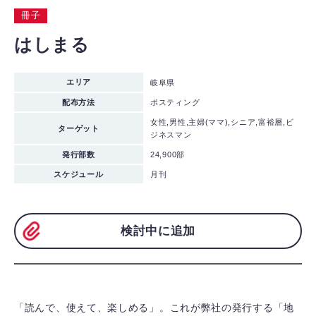
冊子
はしまる
エリア
岐阜県
配布方法
ポスティング
女性,男性,主婦(ママ),シニア,富裕層,ビ
ターゲット
ジネスマン
発行部数
24,900部
スケジュール
月刊
検討中に追加
「読んで、使えて、楽しめる」。これが弊社の発行する「地