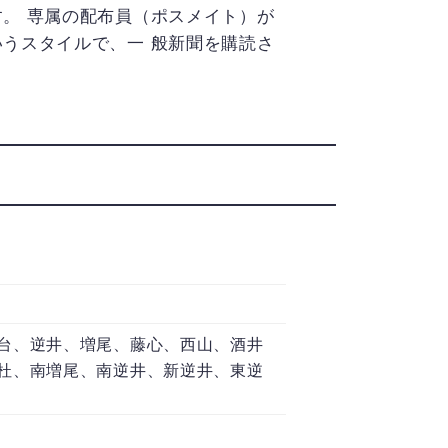
す。 専属の配布員（ポスメイト）が
いうスタイルで、一 般新聞を購読さ
台、逆井、増尾、藤心、西山、酒井
杜、南増尾、南逆井、新逆井、東逆