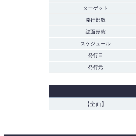
ターゲット
発行部数
誌面形態
スケジュール
発行日
発行元
【全面】