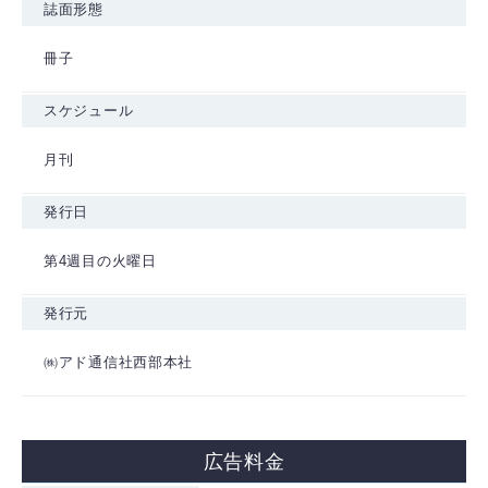
誌面形態
冊子
スケジュール
月刊
発行日
第4週目の火曜日
発行元
㈱アド通信社西部本社
広告料金