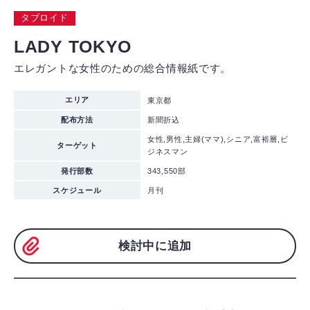
タブロイド
LADY TOKYO
エレガントな女性のための総合情報紙です。
エリア
東京都
配布方法
新聞折込
女性,男性,主婦(ママ),シニア,富裕層,ビ
ターゲット
ジネスマン
発行部数
343,550部
スケジュール
月刊
検討中に追加