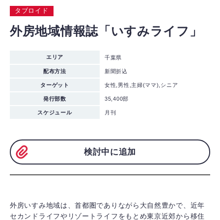
タブロイド
外房地域情報誌「いすみライフ」
エリア
千葉県
配布方法
新聞折込
ターゲット
女性,男性,主婦(ママ),シニア
発行部数
35,400部
スケジュール
月刊
検討中に追加
外房いすみ地域は、首都圏でありながら大自然豊かで、近年
セカンドライフやリゾートライフをもとめ東京近郊から移住